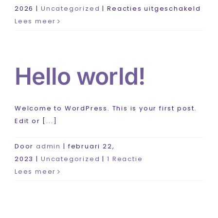
voo
2026
|
Uncategorized
|
Reacties uitgeschakeld
Netc
Lees meer
wat
is
het
Hello world!
en
wat
bet
Welcome to WordPress. This is your first post.
het
Edit or [...]
voo
jou
Door
admin
|
februari 22,
orga
2023
|
Uncategorized
|
1 Reactie
Lees meer