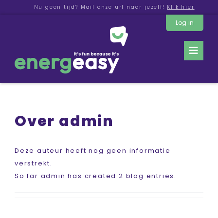
Ga
Nu geen tijd? Mail onze url naar jezelf!
Klik hier
naar
Log in
inhoud
Toggl
Navig
Functies
Voordelen
Over
admin
Whitelabel
Deze auteur heeft nog geen informatie
verstrekt.
Uitbesteden
So far admin has created 2 blog entries.
Over ons